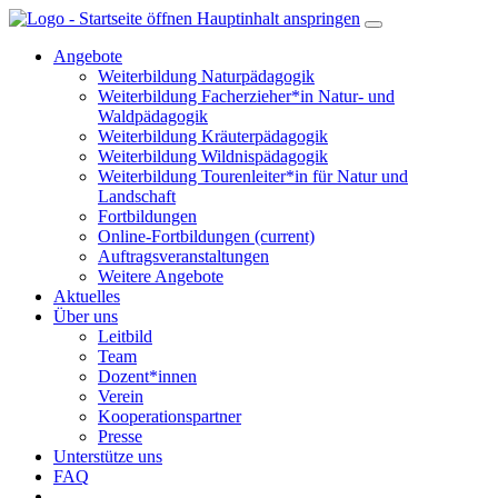
Hauptinhalt anspringen
Angebote
Weiterbildung Naturpädagogik
Weiterbildung Facherzieher*in Natur- und
Waldpädagogik
Weiterbildung Kräuterpädagogik
Weiterbildung Wildnispädagogik
Weiterbildung Tourenleiter*in für Natur und
Landschaft
Fortbildungen
Online-Fortbildungen
(current)
Auftragsveranstaltungen
Weitere Angebote
Aktuelles
Über uns
Leitbild
Team
Dozent*innen
Verein
Kooperationspartner
Presse
Unterstütze uns
FAQ