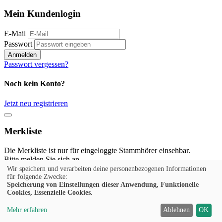
Mein Kundenlogin
E-Mail
Passwort
Anmelden
Passwort vergessen?
Noch kein Konto?
Jetzt neu registrieren
Merkliste
Die Merkliste ist nur für eingeloggte Stammhörer einsehbar.
Bitte melden Sie sich an.
Wir speichern und verarbeiten deine personenbezogenen Informationen
Anmelden
für folgende Zwecke:
Speicherung von Einstellungen dieser Anwendung, Funktionelle
Cookies, Essenzielle Cookies.
Noch kein Konto?
Mehr erfahren
Ablehnen
OK
Jetzt neu registrieren