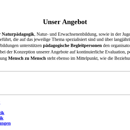
Unser Angebot
r Naturpädagogik
, Natur- und Erwachsenenbildung, sowie in der Jugen
führt, die auf das jeweilige Thema spezialisiert sind und über langjäh
rbildungen unterstützen
pädagogische Begleitpersonen
den organisator
 bei der Konzeption unserer Angebote auf kontinuierliche Evaluation
ehung
Mensch zu Mensch
steht ebenso im Mittelpunkt, wie die Bezieh
k
ik
ik
ungen