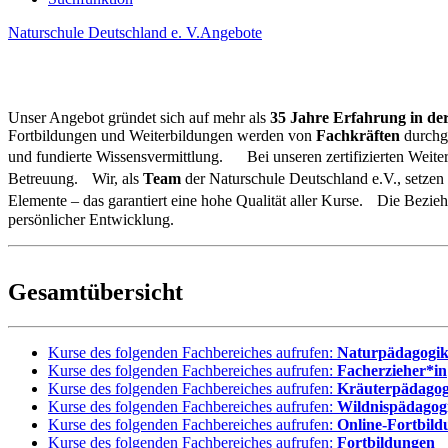
Naturschule Deutschland e. V.
Angebote
Unser Angebot gründet sich auf
mehr als
35 Jahre Erfahrung in de
Fortbildungen und Weiterbildungen werden von
Fachkräften
durchge
und fundierte Wissensvermittlung. Bei unseren zertifizierten Weite
Betreuung. Wir, als
Team
der Naturschule Deutschland e.V., setzen
Elemente – das garantiert eine hohe Qualität aller Kurse. Die Bezi
persönlicher Entwicklung.
Gesamtübersicht
Kurse des folgenden Fachbereiches aufrufen:
Naturpädagogi
Kurse des folgenden Fachbereiches aufrufen:
Facherzieher*in
Kurse des folgenden Fachbereiches aufrufen:
Kräuterpädagog
Kurse des folgenden Fachbereiches aufrufen:
Wildnispädagog
Kurse des folgenden Fachbereiches aufrufen:
Online-Fortbild
Kurse des folgenden Fachbereiches aufrufen:
Fortbildungen