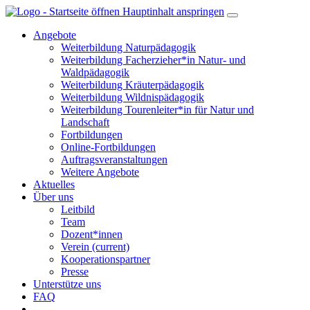
Hauptinhalt anspringen
Angebote
Weiterbildung Naturpädagogik
Weiterbildung Facherzieher*in Natur- und
Waldpädagogik
Weiterbildung Kräuterpädagogik
Weiterbildung Wildnispädagogik
Weiterbildung Tourenleiter*in für Natur und
Landschaft
Fortbildungen
Online-Fortbildungen
Auftragsveranstaltungen
Weitere Angebote
Aktuelles
Über uns
Leitbild
Team
Dozent*innen
Verein
(current)
Kooperationspartner
Presse
Unterstütze uns
FAQ