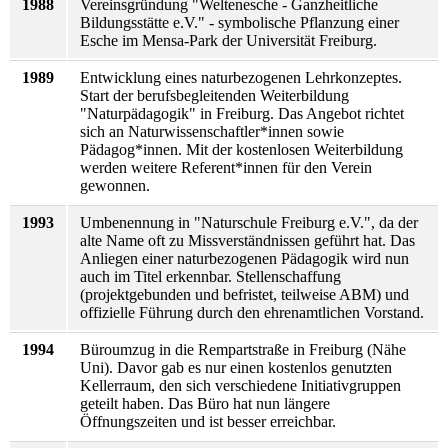
1988
Vereinsgründung "Weltenesche - Ganzheitliche
Bildungsstätte e.V." - symbolische Pflanzung einer
Esche im Mensa-Park der Universität Freiburg.
1989
Entwicklung eines naturbezogenen Lehrkonzeptes.
Start der berufsbegleitenden Weiterbildung
"Naturpädagogik" in Freiburg. Das Angebot richtet
sich an Naturwissenschaftler*innen sowie
Pädagog*innen. Mit der kostenlosen Weiterbildung
werden weitere Referent*innen für den Verein
gewonnen.
1993
Umbenennung in "Naturschule Freiburg e.V.", da der
alte Name oft zu Missverständnissen geführt hat. Das
Anliegen einer naturbezogenen Pädagogik wird nun
auch im Titel erkennbar. Stellenschaffung
(projektgebunden und befristet, teilweise ABM) und
offizielle Führung durch den ehrenamtlichen Vorstand.
1994
Büroumzug in die Rempartstraße in Freiburg (Nähe
Uni). Davor gab es nur einen kostenlos genutzten
Kellerraum, den sich verschiedene Initiativgruppen
geteilt haben. Das Büro hat nun längere
Öffnungszeiten und ist besser erreichbar.