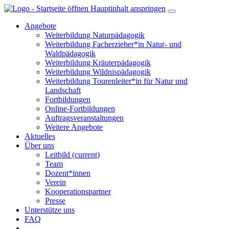
Hauptinhalt anspringen
Angebote
Weiterbildung Naturpädagogik
Weiterbildung Facherzieher*in Natur- und
Waldpädagogik
Weiterbildung Kräuterpädagogik
Weiterbildung Wildnispädagogik
Weiterbildung Tourenleiter*in für Natur und
Landschaft
Fortbildungen
Online-Fortbildungen
Auftragsveranstaltungen
Weitere Angebote
Aktuelles
Über uns
Leitbild
(current)
Team
Dozent*innen
Verein
Kooperationspartner
Presse
Unterstütze uns
FAQ