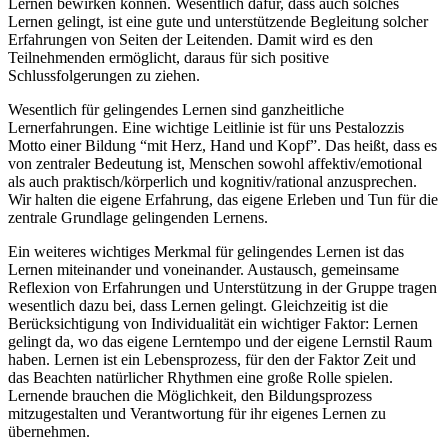
Lernen bewirken können. Wesentlich dafür, dass auch solches
Lernen gelingt, ist eine gute und unterstützende Begleitung solcher
Erfahrungen von Seiten der Leitenden. Damit wird es den
Teilnehmenden ermöglicht, daraus für sich positive
Schlussfolgerungen zu ziehen.
Wesentlich für gelingendes Lernen sind ganzheitliche
Lernerfahrungen. Eine wichtige Leitlinie ist für uns Pestalozzis
Motto einer Bildung “mit Herz, Hand und Kopf”. Das heißt, dass es
von zentraler Bedeutung ist, Menschen sowohl affektiv/emotional
als auch praktisch/körperlich und kognitiv/rational anzusprechen.
Wir halten die eigene Erfahrung, das eigene Erleben und Tun für die
zentrale Grundlage gelingenden Lernens.
Ein weiteres wichtiges Merkmal für gelingendes Lernen ist das
Lernen miteinander und voneinander. Austausch, gemeinsame
Reflexion von Erfahrungen und Unterstützung in der Gruppe tragen
wesentlich dazu bei, dass Lernen gelingt. Gleichzeitig ist die
Berücksichtigung von Individualität ein wichtiger Faktor: Lernen
gelingt da, wo das eigene Lerntempo und der eigene Lernstil Raum
haben. Lernen ist ein Lebensprozess, für den der Faktor Zeit und
das Beachten natürlicher Rhythmen eine große Rolle spielen.
Lernende brauchen die Möglichkeit, den Bildungsprozess
mitzugestalten und Verantwortung für ihr eigenes Lernen zu
übernehmen.