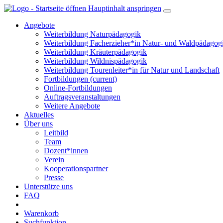
Hauptinhalt anspringen
Angebote
Weiterbildung Naturpädagogik
Weiterbildung Facherzieher*in Natur- und Waldpädagog
Weiterbildung Kräuterpädagogik
Weiterbildung Wildnispädagogik
Weiterbildung Tourenleiter*in für Natur und Landschaft
Fortbildungen
(current)
Online-Fortbildungen
Auftragsveranstaltungen
Weitere Angebote
Aktuelles
Über uns
Leitbild
Team
Dozent*innen
Verein
Kooperationspartner
Presse
Unterstütze uns
FAQ
Warenkorb
Suchfunktion