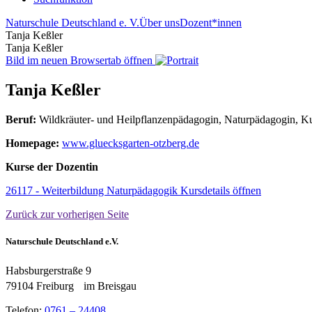
Naturschule Deutschland e. V.
Über uns
Dozent*innen
Tanja Keßler
Tanja Keßler
Bild im neuen Browsertab öffnen
Tanja Keßler
Beruf:
Wildkräuter- und Heilpflanzenpädagogin, Naturpädagogin, Ku
Homepage:
www.gluecksgarten-otzberg.de
Kurse der Dozentin
26117 - Weiterbildung Naturpädagogik
Kursdetails öffnen
Zurück
zur vorherigen Seite
Naturschule Deutschland e.V.
Habsburgerstraße 9
79104 Freiburg im Breisgau
Telefon:
0761 – 24408