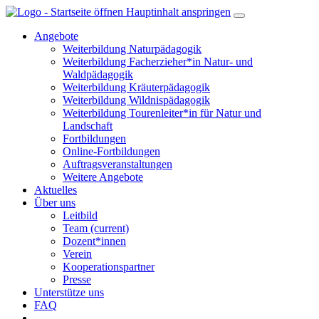
Hauptinhalt anspringen
Angebote
Weiterbildung Naturpädagogik
Weiterbildung Facherzieher*in Natur- und
Waldpädagogik
Weiterbildung Kräuterpädagogik
Weiterbildung Wildnispädagogik
Weiterbildung Tourenleiter*in für Natur und
Landschaft
Fortbildungen
Online-Fortbildungen
Auftragsveranstaltungen
Weitere Angebote
Aktuelles
Über uns
Leitbild
Team
(current)
Dozent*innen
Verein
Kooperationspartner
Presse
Unterstütze uns
FAQ