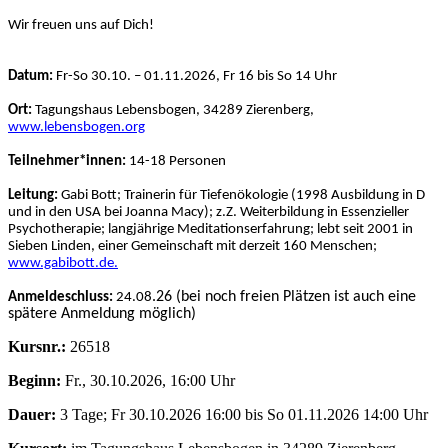
Wir freuen uns auf Dich!
Datum:
Fr-So 30.10. – 01.11.2026, Fr 16 bis So 14 Uhr
Ort:
Tagungshaus Lebensbogen, 34289 Zierenberg,
www.
lebensbogen.org
Teilnehmer*innen:
14-18 Personen
Leitung:
Gabi Bott; Trainerin für Tiefenökologie (1998 Ausbildung in D
und in den USA bei Joanna Macy); z.Z. Weiterbildung in Essenzieller
Psychotherapie; langjährige Meditationserfahrung; lebt seit 2001 in
Sieben Linden, einer Gemeinschaft mit derzeit 160 Menschen;
www.gabibott.de
.
.26 (bei noch freien Plätzen ist auch eine
Anmeldeschluss:
24.08
spätere Anmeldung möglich)
Kursnr.:
26518
Beginn:
Fr., 30.10.2026, 16:00 Uhr
Dauer:
3 Tage; Fr 30.10.2026 16:00 bis So 01.11.2026 14:00 Uhr