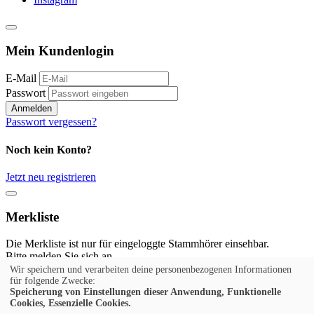
Mein Kundenlogin
E-Mail
Passwort
Anmelden
Passwort vergessen?
Noch kein Konto?
Jetzt neu registrieren
Merkliste
Die Merkliste ist nur für eingeloggte Stammhörer einsehbar.
Bitte melden Sie sich an.
Wir speichern und verarbeiten deine personenbezogenen Informationen
Anmelden
für folgende Zwecke:
Speicherung von Einstellungen dieser Anwendung, Funktionelle
Cookies, Essenzielle Cookies.
Noch kein Konto?